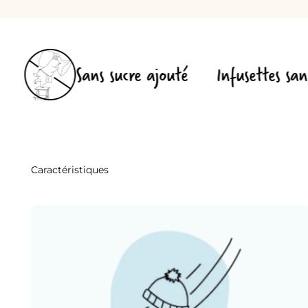
ns sucre ajouté
Infusettes sans ficelle, san