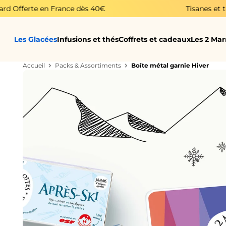
Passer au contenu
ance dès 40€
Tisanes et thés fabriqués en 
Les Glacées
Infusions et thés
Coffrets et cadeaux
Les 2 Ma
Accueil
Packs & Assortiments
Boîte métal garnie Hiver