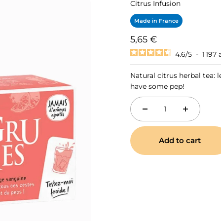
Citrus Infusion
Made in France
Sale price
5,65 €
4.6
/
5
-
1 197
Natural citrus herbal tea:
have some pep!
Add to cart