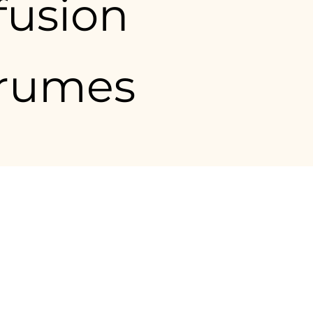
nfusion
rumes