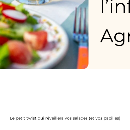
l’i
Ag
Et si votre vinaigrette prenait un petit air de vacances ?
Le petit twist qui réveillera vos salades (et vos papilles)