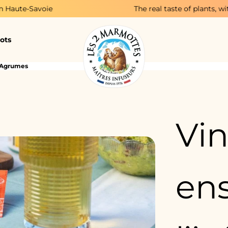
The real taste of plants, with no added flavo
ots
n Agrumes
Vin
ens