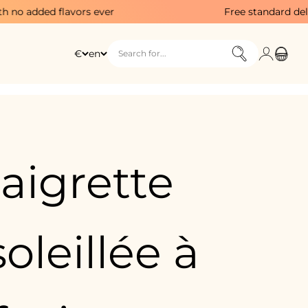
rs ever
Free standard delivery in France f
Login
Cart
€
en
Search for...
aigrette
oleillée à