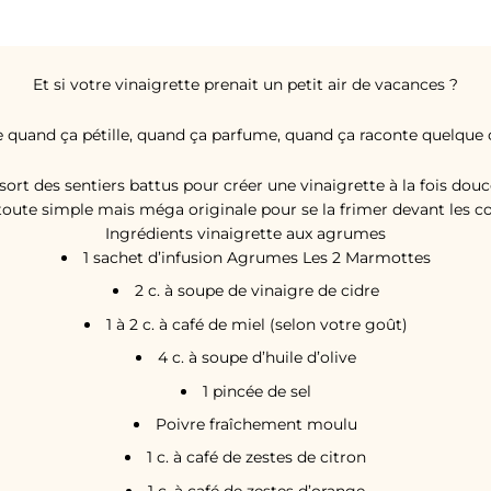
Et si votre vinaigrette prenait un petit air de vacances ?
 quand ça pétille, quand ça parfume, quand ça raconte quelque 
rt des sentiers battus pour créer une vinaigrette à la fois douce
toute simple mais méga originale pour se la frimer devant les cop
Ingrédients vinaigrette aux agrumes
1 sachet d’infusion Agrumes Les 2 Marmottes
2 c. à soupe de vinaigre de cidre
1 à 2 c. à café de miel (selon votre goût)
4 c. à soupe d’huile d’olive
1 pincée de sel
Poivre fraîchement moulu
1 c. à café de zestes de citron
1 c. à café de zestes d’orange