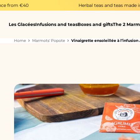
Skip to content
Herbal teas and teas made in Haute-Savoie
Les Glacées
Infusions and teas
Boxes and gifts
The 2 Marm
Home
Marmots' Popote
Vinaigrette ensoleillée à l’infusio