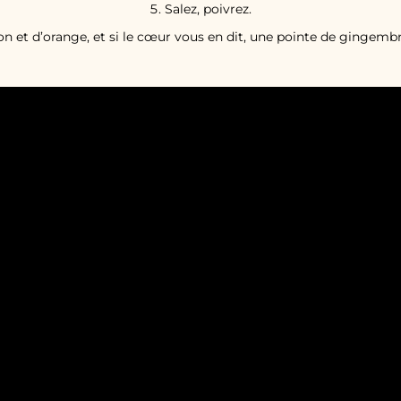
Salez, poivrez.
on et d’orange, et si le cœur vous en dit, une pointe de gingembre